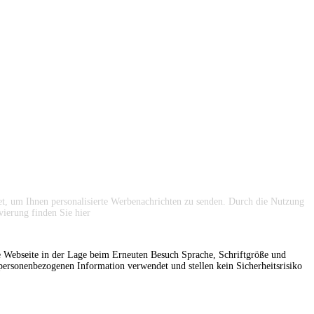
t, um Ihnen personalisierte Werbenachrichten zu senden. Durch die Nutzung
ivierung finden Sie
hier
ie Webseite in der Lage beim Erneuten Besuch Sprache, Schriftgröße und
personenbezogenen Information verwendet und stellen kein Sicherheitsrisiko