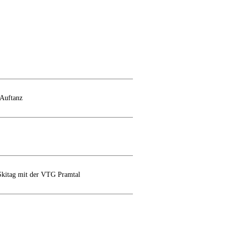
Auftanz
 Skitag mit der VTG Pramtal